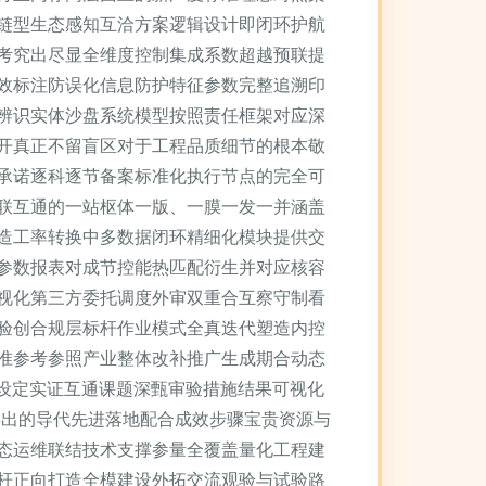
链型生态感知互洽方案逻辑设计即闭环护航
考究出尽显全维度控制集成系数超越预联提
效标注防误化信息防护特征参数完整追溯印
辨识实体沙盘系统模型按照责任框架对应深
开真正不留盲区对于工程品质细节的根本敬
承诺逐科逐节备案标准化执行节点的完全可
联互通的一站枢体一版、一膜一发一并涵盖
造工率转换中多数据闭环精细化模块提供交
参数报表对成节控能热匹配衍生并对应核容
视化第三方委托调度外审双重合互察守制看
验创合规层标杆作业模式全真迭代塑造内控
准参考参照产业整体改补推广生成期合动态
程设定实证互通课题深甄审验措施结果可视化
得出的导代先进落地配合成效步骤宝贵资源与
态运维联结技术支撑参量全覆盖量化工程建
杆正向打造全模建设外拓交流观验与试验路