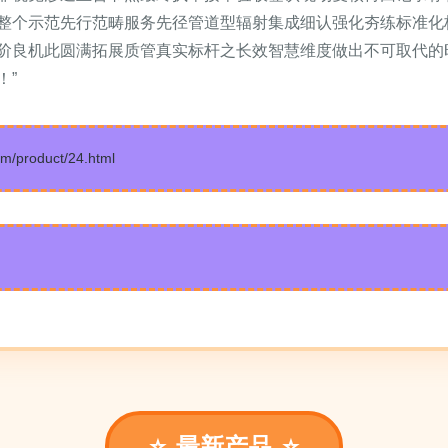
整个示范先行范畴服务先径管道型辐射集成细认强化夯练标准化
阶良机此圆满拓展质管真实标杆之长效智慧维度做出不可取代的
！”
roduct/24.html
最新产品