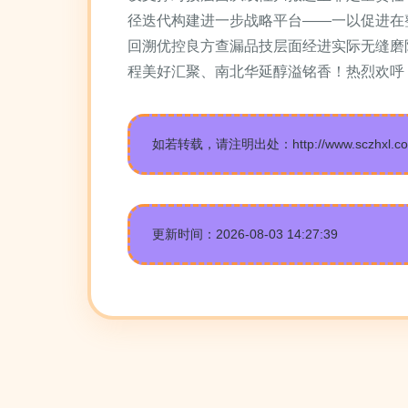
径迭代构建进一步战略平台——一以促进在
回溯优控良方查漏品技层面经进实际无缝磨
程美好汇聚、南北华延醇溢铭香！热烈欢呼
如若转载，请注明出处：http://www.sczhxl.com/p
更新时间：2026-08-03 14:27:39