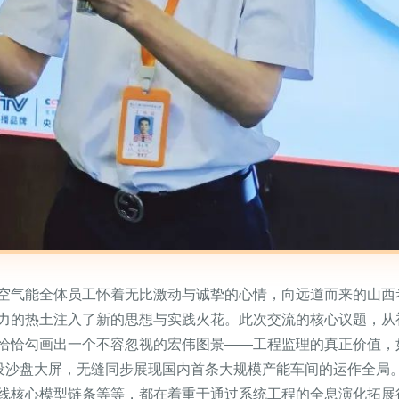
空气能全体员工怀着无比激动与诚挚的心情，向远道而来的山西
力的热土注入了新的思想与实践火花。此次交流的核心议题，从
恰恰勾画出一个不容忽视的宏伟图景——工程监理的真正价值，
，专设沙盘大屏，无缝同步展现国内首条大规模产能车间的运作全
线核心模型链条等等，都在着重于通过系统工程的全息演化拓展